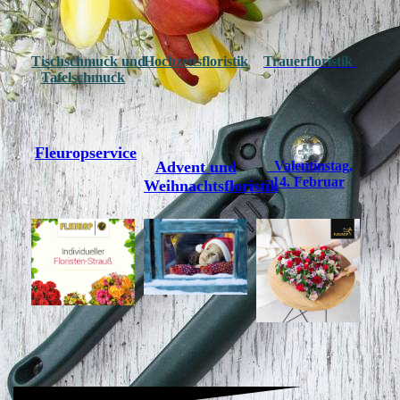
Tischschmuck und
Hochzeitsfloristik
Trauerfloristik
Tafelschmuck
Fleuropservice
Advent und
Valentinstag,
14. Februar
Weihnachtsfloristik