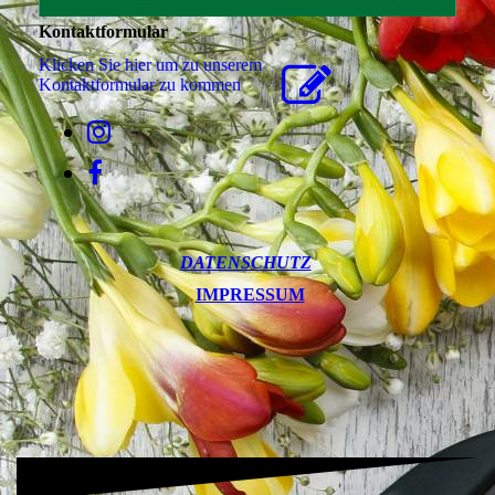
Kontaktformular
Klicken Sie hier um zu unserem
Kon­takt­for­mu­lar zu kommen
DATENSCHUTZ
IMPRESSUM