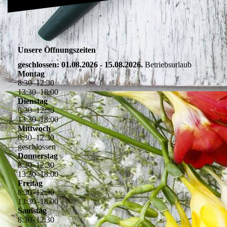
Unsere Öffnungszeiten
geschlossen: 01.08.2026 - 15.08.2026.
Betriebsurlaub
Montag
8
:
30
–
12
:
30
13
:
30
–
18
:
00
Dienstag
8
:
30
–
12
:
30
13
:
30
–
18
:
00
Mittwoch
8
:
30
–
12
:
30
geschlossen
Donnerstag
8
:
30
–
12
:
30
13
:
30
–
18
:
00
Freitag
8
:
30
–
12
:
30
13
:
30
–
18
:
00
Samstag
8
:
30
–
12
:
30