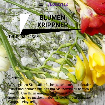
FLORISTIK
BLUMEN
KRIPPNER
Tel. 09082/2358
Floristik
Wir begleiten Sie in allen Lebensabschnitten mit floraler
Kunst und nehmen uns Zeit um Sie individuell beraten zu
können. Um Ihnen unsere vielfältigen Arbeiten
ansehnlicher zu machen, habe wir diese in verschiedene
Gruppen eingeteilt.