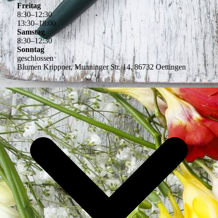
Freitag
8
:
30
–
12
:
30
13
:
30
–
18
:
00
Samstag
8
:
30
–
12
:
30
Sonntag
geschlossen
Blumen Krippner, Munninger Str. 14, 86732 Oettingen