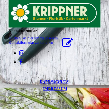
Kontaktformular
Klicken Sie hier um zu unserem
Kon­takt­for­mu­lar zu kommen
DATENSCHUTZ
IMPRESSUM