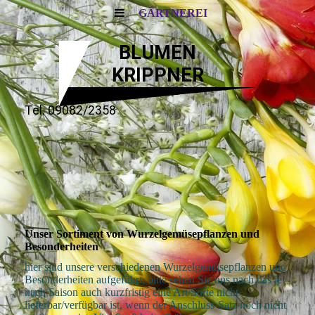
GÄRTNEREI
BLUMEN
KRIPPNER
Tel. 09082/2358
Unser Sortiment von Wurzelgemüsepflanzen und
Besonderheiten
hier sind unsere verschiedenen Wurzelgemüsepflanzen und
Besonderheiten aufgeführt, bitte sehen Sie uns nach das je
nach Saison auch kurzfristig eine Art/Sorte nicht
lieferbar/verfügbar ist, wenn der Anschluss-Satz noch nicht