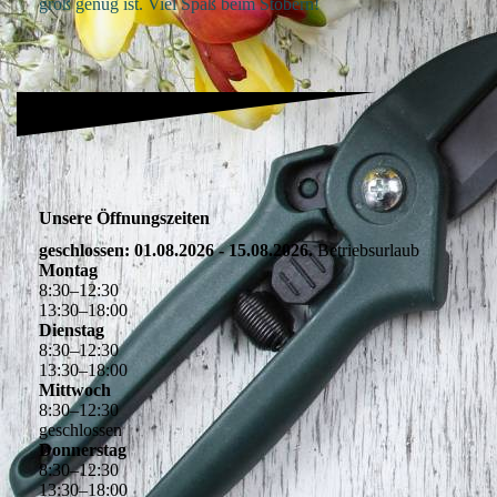
groß genug ist. Viel Spaß beim Stöbern!
Unsere Öffnungszeiten
geschlossen: 01.08.2026 - 15.08.2026.
Betriebsurlaub
Montag
8
:
30
–
12
:
30
13
:
30
–
18
:
00
Dienstag
8
:
30
–
12
:
30
13
:
30
–
18
:
00
Mittwoch
8
:
30
–
12
:
30
geschlossen
Donnerstag
8
:
30
–
12
:
30
13
:
30
–
18
:
00